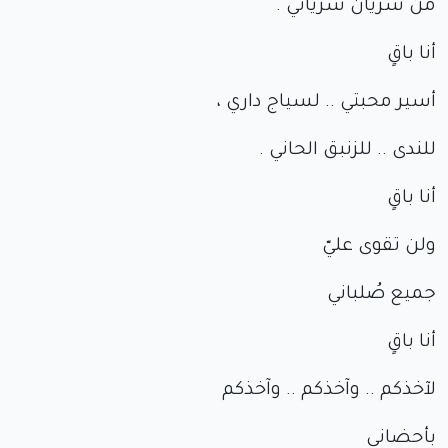
من شريان شرياني .
أنا باقٍ
أسير محبتي .. لسياج داري ،
للندى .. للزنبق الحاني .
أنا باقٍ
ولن تقوى عليّ
جميع صُلباني
أنا باقٍ
لآخذكم .. وآخذكم .. وآخذكم
بأحضاني