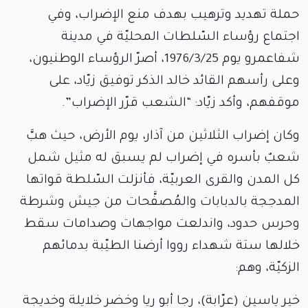
حملة تهديد وترهيب بهدف منع الإضراب، وفي
اجتماع رؤساء السّلطات المحليّة في مدينة
شفاعمرو يوم 1976/3/25، أصرّ الرؤساء الوطنيون،
وعلى رأسهم القائد خالد الذكر توفيق زيّاد، على
موقفهم، وأكد زيّاد: “الشعب قرّر الإضراب”.
وكان إضراب الثلاثين من آذار، يوم الأرض، حيث هبَّ
شعبٌ بأسره في إضراب لم يسبق له مثيل شمل
كل المدن والقرى العربيّة، فأنزلت السّلطة قواتها
المدججة بالدبابات والمُصفَّحات من جيش وشرطة
وحرس حدود، واندلعت مواجهات وصدامات سقط
خلالها ستة شهداء رووا أرضنا الطيّبة بدمائهم
الزكيّة، وهم:
خير ياسين (عرّابة)، رجا أبو ريا وخضر خلايلة وخديجة