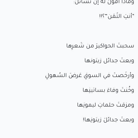
وماذا أقولُ لهُ إن تسائَلَ:
“أنتِ الثَمَن”؟!!
سحبتَ الحواكيرَ من شَعرِها
وبعتَ جدائل زيتونها
وأرخَصتَ في السوقِ عَرضَ السُهولِ
وخُنتَ وفاءَ بساتينِها
ومزقتَ حلماتِ ليمونِها
وبعتَ جدائلَ زيتونِها!