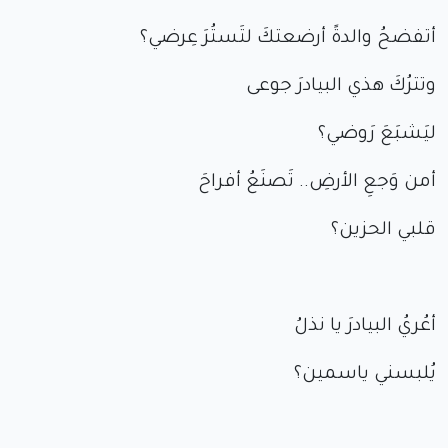
أتفضحُ والدةً أرضعتكَ لتَستُرَ عِرضي؟
وتترُكَ هذي البيادرَ جوعى
ليَشبَعَ رَوضي؟
أمن وَجعِ الأرضِ.. تَصنَعُ أفراحَ
قلبي الحزين؟
أعُريُ البيادرَ يا نذلُ
يُلبسني ياسمين؟