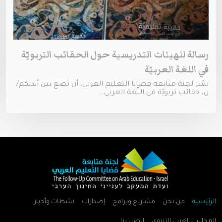
رسالة للهيئات التدريسية حول الحقائب التربويّة
في اللغة العربيّة
يسُر لجنة متابعة قضايا التعليم العربي، أن تضع بين أيديكم/
ن، حقائب تربويّة في اللّغة العربي...
الرئيسية
من نحن
مشاريع وبرامج
إصدارات
نشطات وأخبار
المجلس العربي التربوي
اتصل بنا