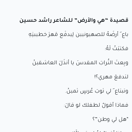
قصيدة “هي والأرض” للشاعر راشد حسين
باع َ أرضَهُ للصهيونيين لِيدفَع مَهرَ خطيبتِهِ
فكتبَتْ لَهُ:
وبِعتَ التُرابَ المقدسَ يا أنذَلَ العاشقينْ
لتدفعَ مهري؟!
وتبتاع َ لي ثوبَ عُرسٍ ثمينْ.
فماذا أقولُ لطفلك لو قالَ:
“هل لي وطن”؟