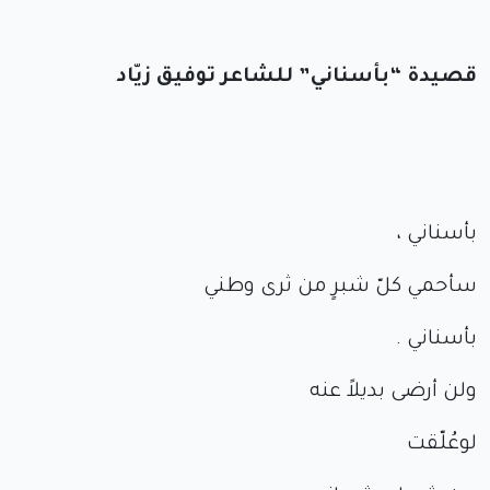
قصيدة “بأسناني” للشاعر توفيق زيّاد
بأسناني ،
سأحمي كلّ شبرٍ من ثرى وطني
بأسناني .
ولن أرضى بديلاً عنه
لوعُلّقت