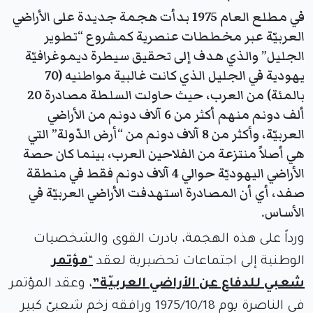
في مطلع العام 1975 بدأت هجمة جديدة على الأراضي
العربيّة عبر مخططات عنصرية كمشروع “تطوير
الجليل” والذي هدف إلى تحقيق سيطرة ديموغرافيّة
يهودية في الجليل الذي كانت غالبية مواطنيه (70
بالمئة) من العرب، حيث حاولت السلطة مصادرة 20
ألف دونم منهم أكثر من 6 آلاف دونم من الأراضي
العربيّة، وأكثر من 8 آلاف دونم من “أرض الدّولة” التي
هي أصلاً منتزعة من الفلاحين العرب، بينما كان حصة
الأراضي اليهوديّة حوالي 4 آلاف دونم فقط في منطقة
صفد، أي أن المصادرة استهدفت الأراضي العربيّة في
الأساس.
ورداً على هذه الهجمة، بادرت القوى والشخصيات
الوطنية إلى اجتماعات تحضيرية لعقد
“
مؤتمر
شعبي للدفاع عن الأراضي العربيّة”
، وعقد المؤتمر
في الناصرة يوم 1975/10/18 ورافقه زخم شعبيّ كبير