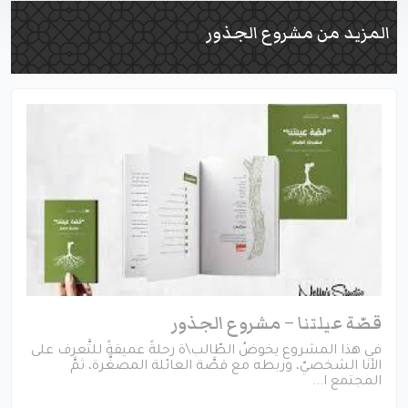
المزيد من مشروع الجذور
قصّة عيلتنا – مشروع الجذور
في هذا المشروع يخوضُ الطّالب\ة رحلةً عميقةً للتَّعرف على
الأنا الشخصيّ، وربطه مع قصَّة العائلة المصغَّرة، ثمَّ
المجتمع ا...