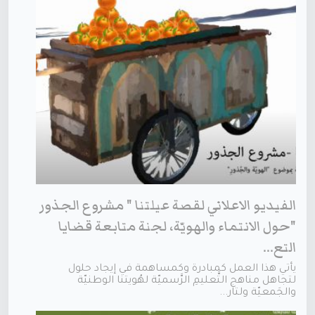
الفيديو الاعلاني لقصة عيلتنا " مشروع الجذور
"حول الانتماء والهويّة، لجنة متابعة قضايا
التع...
يأتي هذا العمل كمبادرة وكمساهمة في إيجاد حلول
لتجاهل مناهج التَّعليمِ الرَّسميّة لهُويتنا الوطنيّة
والجَمعيّة ولتار...