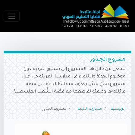
مشروع الجذور
نسعى من خلال هذا المشروع إلى تعميق التربية حولَ
موضوع الهويّة والانتماء في مدارسنا العربيّة من خلال
مشروع بحثيّ شيِّق يتعرَّف فيه الطَّالب\ة على قصَّة
عائلته\ها وكيفيّةِ تقاطِعها مع قصَّة الشَّعبِ الفِلسطينيِّ.
الرئيسية
مشاريع اللجنة
مشروع الجذور