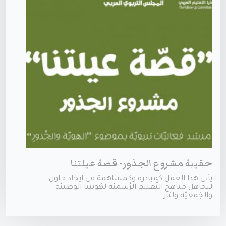
حقيبة مشروع الجذور- قصة عيلتنا
يأتي هذا العمل كمبادرة وكمساهمة في إيجاد حلول
لتجاهل مناهج التَّعليمِ الرَّسميّة لهُويتنا الوطنيّة
والجَمعيّة ولتار...