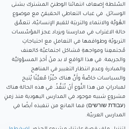
السّلطة إِضعاف انتمائنا الوطنيّ المشترك بشتى
الوسائل. في غياب التعاطي الحقيقيّ مع موضوع
الهُويَّة والانتماء والتربيَة للقيم الإنسانيّة، تتعمَّق
حالة الاغتراب في مدارسنا ويزداد عجز المؤسّسات
التربويّة وطواقمها في التعاملِ مع احتياجاتِ
مُجتمعِنا ومواجهةِ مَشاكل اجتماعيّة كالعنف
والجريمة. في هذا الواقع لا بد منْ أَخذِ المسؤوليَّة
والمبادرة وعدم انتظار التغيير في المناهج
والسياسات خاصّةً وأَنَّ هناك حيِّزًا مُعيَّنًا يُتيح
لمبادراتٍ من هذا النَّوع أَنْ تُنَفَّذُ. في هذه الحالة هناك
مشروع شبيه موجود في المدارس اليهودية منذ زمنٍ
(עבודת שורשים) فما المانع من تنفيذه أيضًا في
المدارس العربيّة.