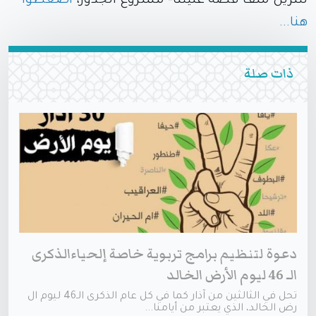
لتنزيل ملف قصة عليتنا- مشروع الجذور،
اضغطوا
هنا...
ذات صلة
دعوة لتنظيم برامج تربوية خاصة إلحياءالذكرى
الـ 46 ليوم الأرض الخالد
تحل في الثالثين من آذار كما في كل عام الذكرى الـ46 ليوم ال
رض الخالد، الذي يعتبر من أيامنا...