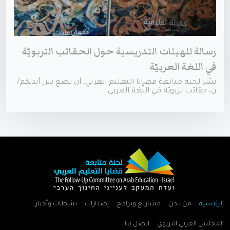
رسالة للهيئات التدريسية حول الحقائب التربويّة
في اللغة العربيّة
يسُر لجنة متابعة قضايا التعليم العربي، أن تضع بين أيديكم/
ن، حقائب تربويّة في اللّغة العربي...
الرئيسية
من نحن
مشاريع وبرامج
إصدارات
نشطات وأخبار
المجلس العربي التربوي
اتصل بنا