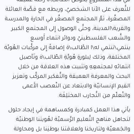
في هذا المشروع يخوضُ الطّالب\ة رحلةً عميقةً
للتَّعرف على الأنا الشخصيّ، وربطه مع قصَّة العائلة
المصغَّرة، ثمَّ المجتمع المصغَّر في الحارة والمدرسة
والقرية\المدينة، وحتَّى الوصول إِلى المجتمع الكبير
والشَّعب الفلسطينيّ ودوائر انتماء أَوسع
ينتمي\تنتمي له\ا الطّالب\ة إضافةً إِلى مركَّبات الهُويّة
المختلفة، وذلك لِبلورةِ هُويَّةِ الطّالب\ة وتَأصيل
انتمائهِ لمجتمعِهِ وتثبيت هذه العلاقة من خلال
البحث والمعرفة العميقة والتَّفكير المركَّب وتعزيز
القيم الإنسانيّة والابتعاد عن التّعصب الأَعمى
والتّعلّم من التَّجارب المختلِفَة.
يأتي هذا العمل كمبادرة وكمساهمة في إيجاد حلول
لتجاهل مناهج التَّعليمِ الرَّسميّة لهُويتنا الوطنيّة
والجَمعيّة ولتاريخنا ولعلاقتنا بوطنِنا بل ومحاولة