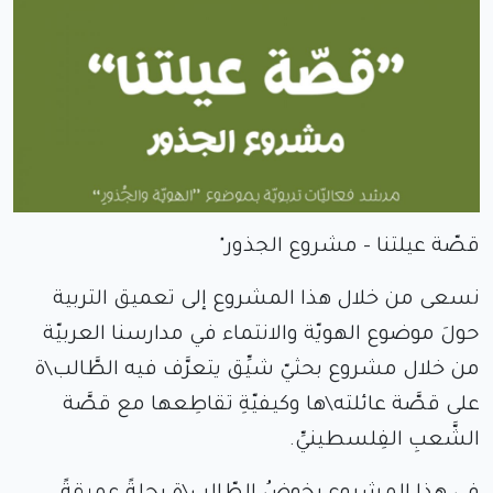
قصّة عيلتنا – مشروع الجذور"
نسعى من خلال هذا المشروع إلى تعميق التربية
حولَ موضوع الهويّة والانتماء في مدارسنا العربيّة
من خلال مشروع بحثيّ شيِّق يتعرَّف فيه الطَّالب\ة
على قصَّة عائلته\ها وكيفيّةِ تقاطِعها مع قصَّة
الشَّعبِ الفِلسطينيِّ.