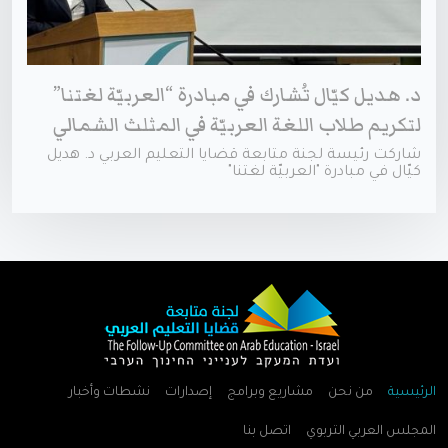
د. هديل كيّال تُشارك في مبادرة “العربيّة لغتنا”
لتكريم طلاب اللغة العربيّة في المثلث الشمالي
شاركت رئيسة لجنة متابعة قضايا التعليم العربي د. هديل
كيّال في مبادرة "العربيّة لغتنا"
الرئيسية
من نحن
مشاريع وبرامج
إصدارات
نشطات وأخبار
المجلس العربي التربوي
اتصل بنا