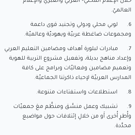
خلال الإعلام المحليّ- العربيّ والعبريّ والإعلام
العالميّ.
6. لوبي محلي ودولي وتجنيد قوى داعمة
ومجموعات ضاغطة عربيّة ويهوديّة وعالميّة.
7. مبادرات لبلورة أهداف ومضامين التعليم العربي
وإعداد مناهج بديلة، وتفعيل مشروع التربية للهوية
وتعميم مضامين وفعاليّات وبرامج على كافة
المدارس العربيّة لإحياء ذاكرتنا الجماعيّة.
8. استطلاعات واستفتاءات متنوعة.
9. تشبيك وعمل منسَّق ومنظَّم معَ جمعيّات
وأُطرٍ أُخرى أَو من خلالِ إئتلافات حول مواضيع
محدَّدة.