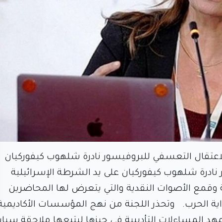
الاعتقال التعسفي للبروفيسور نادرة شلهوب كيفوركيان
نادرة شلهوب كيفوركيان على يد الشرطة الإسرائيلية
 وقمع الأصوات النقدية والتي يتعرض لها المحاضرين
اية الحرب. وتحذر اللجنة من نهج المؤسسات الأكاديمية 
هد المساءلات التأديبية في حيزها ليتبعها ملاحقة سيا