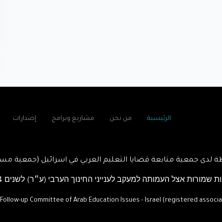
الرئيسية
من نحن
مشاريع وبرامج
إصدارات
 لدى جمعية متابعة قضايا التعليم العربي في اسرائيل (جمعية مسج
ות שמורות אצל העמותה למעקב לענייני החינוך הערבי (ע״ר) לשנים
2023-2024
 Follow-up Committee of Arab Education Issues - Israel (registered associa