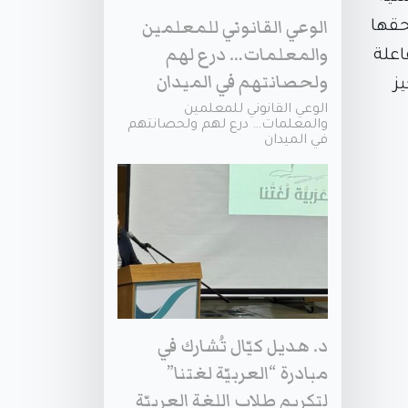
الوعي القانوني للمعلمين
حقها
والمعلمات… درع لهم
اعلة
ولحصانتهم في الميدان
ز
الوعي القانوني للمعلمين
والمعلمات… درع لهم ولحصانتهم
في الميدان
د. هديل كيّال تُشارك في
مبادرة “العربيّة لغتنا”
لتكريم طلاب اللغة العربيّة