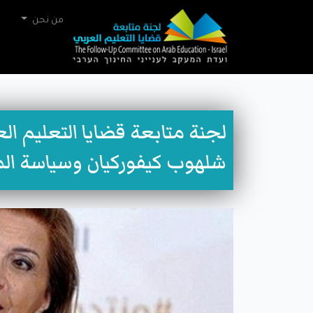
من نحن
لجنة متابعة قضايا التعليم الع
شلهوب كيفوركيان وسياسة ال