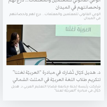
ولحصانتهم في الميدان
الوعي القانوني للمعلمين والمعلمات… درع لهم ولحصانتهم
في الميدان
د. هديل كيّال تُشارك في مبادرة “العربيّة لغتنا”
لتكريم طلاب اللغة العربيّة في المثلث الشمالي
شاركت رئيسة لجنة متابعة قضايا التعليم العربي د. هديل
كيّال في مبادرة "العربيّة لغتنا"