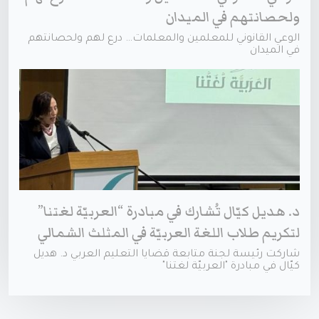
ولحصانتهم في الميدان
الوعي القانوني للمعلمين والمعلمات… درع لهم ولحصانتهم
في الميدان
د. هديل كيّال تُشارك في مبادرة “العربيّة لغتنا”
لتكريم طلاب اللغة العربيّة في المثلث الشمالي
شاركت رئيسة لجنة متابعة قضايا التعليم العربي د. هديل
كيّال في مبادرة "العربيّة لغتنا"