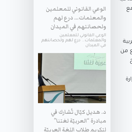
الوعي القانوني للمعلمين
مع
والمعلمات… درع لهم
ولحصانتهم في الميدان
الوعي القانوني للمعلمين
والمعلمات… درع لهم ولحصانتهم
بية
في الميدان
ع من
رة
د. هديل كيّال تُشارك في
مبادرة “العربيّة لغتنا”
لتكريم طلاب اللغة العربيّة