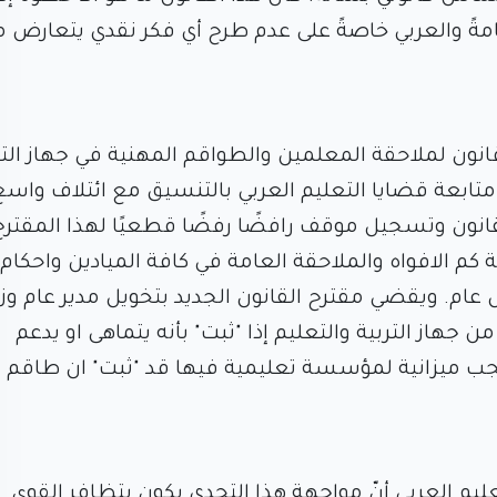
ً والعربي خاصةً على عدم طرح أي فكر نقدي يتعارض 
قانون لملاحقة المعلمين والطواقم المهنية في جهاز التر
متابعة قضايا التعليم العربي بالتنسيق مع ائتلاف واس
انون وتسجيل موقف رافضًا رفضًا قطعيًا لهذا المقترح
 الافواه والملاحقة العامة في كافة الميادين واحكام
عام. ويقضي مقترح القانون الجديد بتخويل مدير عام وزا
من جهاز التربية والتعليم إذا "ثبت" بأنه يتماهى او يدعم
 بحجب ميزانية لمؤسسة تعليمية فيها قد "ثبت" ان طاقم
عليم العربي أنّ مواجهة هذا التحدي يكون بتظافر القوى