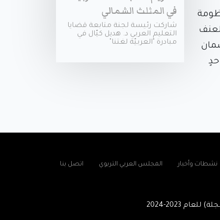
في المثلث الشمالي
نظومة
شاركت رئيسة لجنة متابعة قضايا
العنف
التعليم العربي د. هديل كيّال في
مبادرة "العربيّة لغتنا"
ضمان
دٍ
نشطات وأخبار
المجلس العربي التربوي
اتصل بنا
لة) للعام
2023-2024