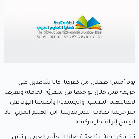
يوم أمس! طفلان من كفركنا، كانا شاهدين على
جريمة قتل خلال تواجدها في سفريّة الحافلة وتعرضا
لاصابتهما النفسية والجسدية! وأصبحنا اليوم على
خبر جريمة صادمة مدير مدرسة ابن الهيثم المربي زياد
أبو مخ إثر انفجار مركبته!
تستنكر لجنة متابعة قضايا التعلّيم العربي، وتدين