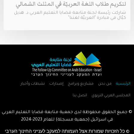
لتكريم طلاب اللغة العربيّة في المثلث الشمالي
شاركت رئيسة لجنة متابعة قضايا التعليم العربي د. هديل
كيّال في مبادرة "العربيّة لغتنا"
الرئيسية
من نحن
مشاريع وبرامج
إصدارات
نشطات وأخبار
المجلس العربي التربوي
اتصل بنا
© جميع الحقوق محفوظة لدى جمعية متابعة قضايا التعليم العربي
في اسرائيل (جمعية مسجلة) للعام
2023-2024
© כל הזכויות שמורות אצל העמותה למעקב לענייני החינוך הערבי