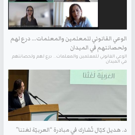
الوعي القانوني للمعلمين والمعلمات… درع لهم
ولحصانتهم في الميدان
الوعي القانوني للمعلمين والمعلمات… درع لهم ولحصانتهم
في الميدان
د. هديل كيّال تُشارك في مبادرة “العربيّة لغتنا”