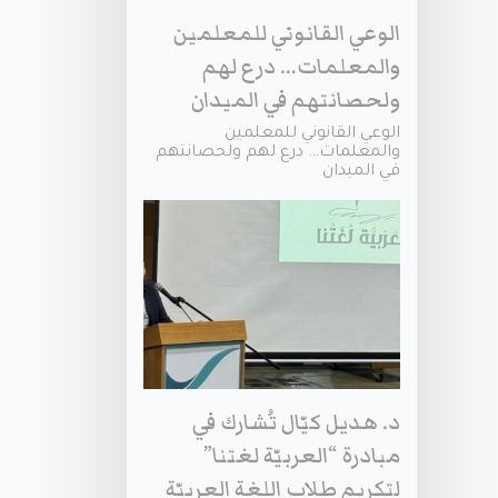
الوعي القانوني للمعلمين
والمعلمات… درع لهم
ولحصانتهم في الميدان
الوعي القانوني للمعلمين
والمعلمات… درع لهم ولحصانتهم
في الميدان
د. هديل كيّال تُشارك في
مبادرة “العربيّة لغتنا”
لتكريم طلاب اللغة العربيّة